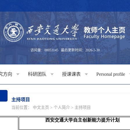
访问量：
00053145
最后更新时间：
2026
-
5
-
30
究方向
科研团队
授课课表
Personal profile
主持项目
当前位置：
中文主页
>
个人简介
>
主持项目