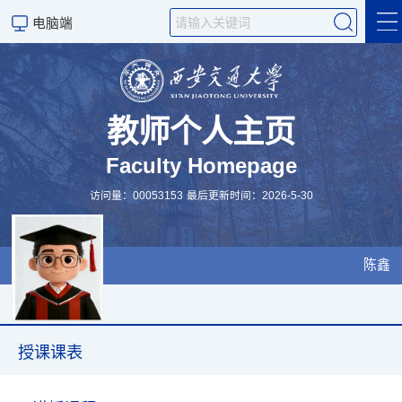
电脑端
个人简介
研究成果
教师个人主页
Faculty Homepage
研究方向
访问量：
00053153
最后更新时间：
2026
-
5
-
30
科研团队
授课课表
陈鑫
Personal profile
Scientific Research
授课课表
设备资源