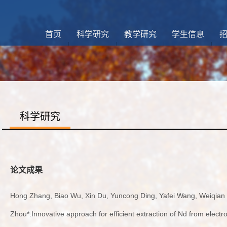
首页
科学研究
教学研究
学生信息
科学研究
论文成果
Hong Zhang, Biao Wu, Xin Du, Yuncong Ding, Yafei Wang, Weiqia
Zhou*.Innovative approach for efficient extraction of Nd from electro