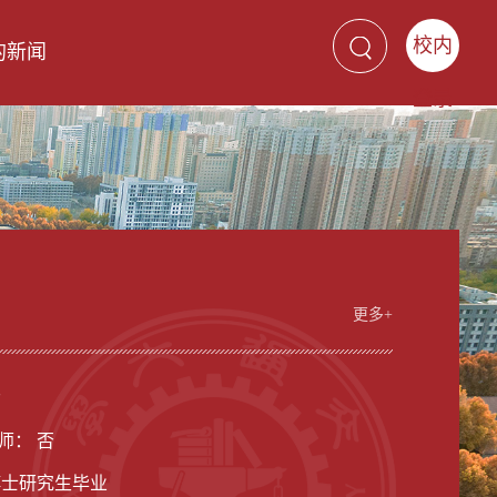
校内
的新闻
登录
更多+
女
师： 否
博士研究生毕业