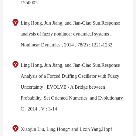
1550005
Ling Hong, Jun Jiang, and Jian-Qiao Sun.Response
analysis of fuzzy nonlinear dynamical systems ,
Nonlinear Dynamics , 2014 , 78(2) : 1221-1232
Ling Hong, Jun Jiang, and Jian-Qiao Sun.Response
Analysis of a Forced Duffing Oscillator with Fuzzy
Uncertainty , EVOLVE - A Bridge between
Probability, Set Oriented Numerics, and Evolutionary
C , 2014 , V : 3-14
Xiaojun Liu, Ling Hong* and Lixin Yang.Hopf