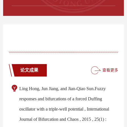
论文成果
查看更多
Ling Hong, Jun Jiang, and Jian-Qiao Sun.Fuzzy
responses and bifurcations of a forced Duffing
oscillator with a triple-well potential , International
Journal of Bifurcation and Chaos , 2015 , 25(1) :