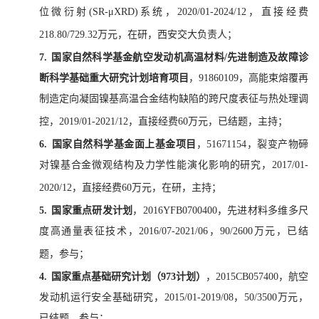
位微衍射(SR-μXRD)系统，2020/01-2024/12，直接经费
218.80/729.32万元，在研，西安交大负责人；
7.
国家自然科学基金航空发动机高温材料/先进制造及故障诊
断科学基础重大研究计划培育项目
，91860109，高能束熔覆再
制造定向凝固镍基高温合金结构缺陷的跨尺度表征与热处理调
控，2019/01-2021/12，直接经费60万元，已结题，主持；
6.
国家自然科学基金面上基金项目
，51671154，裂变产物碲
对镍基合金微观结构及力学性能演化影响的研究，2017/01-
2020/12，直接经费60万元，在研，主持；
5.
国家重点研发计划
，2016YFB0700400，先进材料多维多尺
度高通量表征技术，2016/07-2021/06，90/2600万元，已结
题，参与；
4.
国家重点基础研究计划（973计划）
，2015CB057400，航空
发动机运行安全基础研究，2015/01-2019/08，50/3500万元，
已结题，参与；