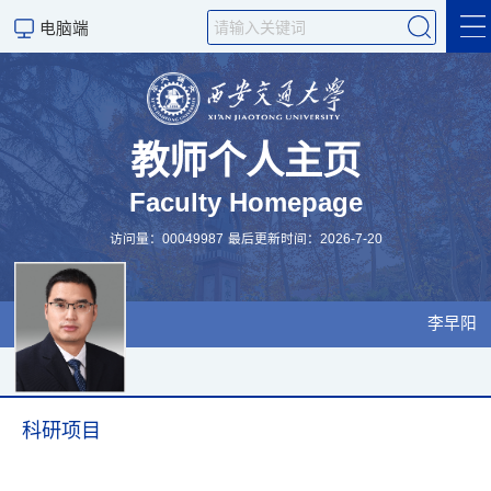
电脑端
Welcome
科学研究
教师个人主页
Faculty Homepage
人才培养
访问量：
00049987
最后更新时间：
2026
-
7
-
20
论文专利
李早阳
科研项目