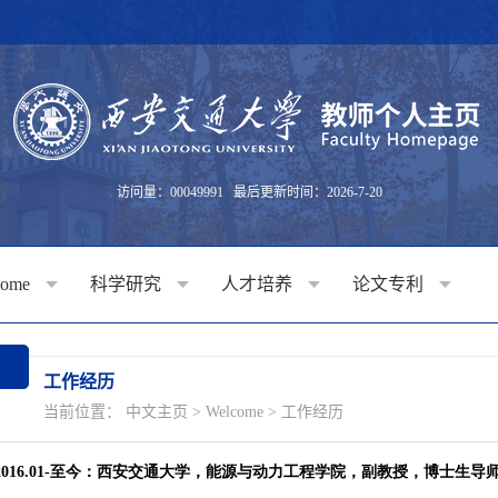
访问量：
00049991
最后更新时间：
2026
-
7
-
20
come
科学研究
人才培养
论文专利
工作经历
当前位置：
中文主页
>
Welcome
>
工作经历