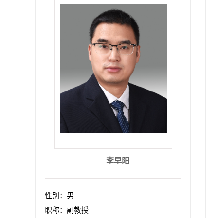
李早阳
性别：男
职称：副教授