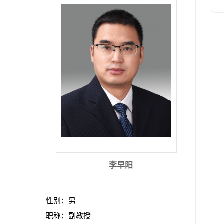
李早阳
性别：男
职称：副教授