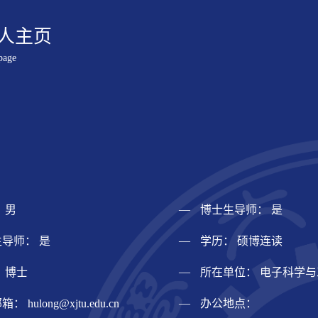
人主页
page
 男
博士生导师： 是
导师： 是
学历： 硕博连读
 博士
所在单位： 电子科学
邮箱：
hulong@xjtu.edu.cn
办公地点：