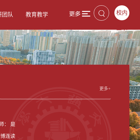
校内
研团队
教育教学
登录
更多+
男
师： 是
硕博连读