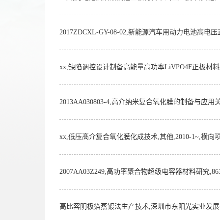
2017ZDCXL-GY-08-02,新能源汽车用动力电池
xx,缺陷调控设计制备高能量高功率LiVPO4F正极材料
2013AA030803-4,高介纳米复合氧化膜的制备与应用关键
xx,低压髙介复合氧化膜化成技术,其他,2010-1~,横向
2007AA03Z249,高功率聚合物超级电容器材料研究,86
高比容阴极箔蒸镀法生产技术,深圳市东阳光实业发展有限公