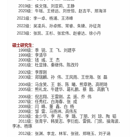
2019
级：侯文强、刘亚莉、王静
2020
级：牛瑶、王修远、刘世恒、赵吉平、邢海洋
2021
级：李一卓、杨浦、王沛峰
2022
级：吴凌兵、孙卓辉、常睿、朱婕、孙征尧
2023
级：张凯、王杉、张宏伟、赵睿达、徐小丹
硕士研究生
：
1998
级：季
锐、王
飞、刘建亭
1999
级：李清华
2000
级：钱
彧、王
杰
2001
级：杜显锋、秦继伟、陈改玲
2002
级：李厚刚
2003
级：郑瑞麟、孙
伟、王风雨、王世海、张
磊
2004
级：马含笑、王
新、陈
曦、熊章艳、高明琦
2005
级：熊礼龙、牛建华、葛礼鹏、蔡
戬、高鹏飞
2006
级：倪志翔、王雷刚、孟
遥、乔
伟
2007
级：任秀红、白海春、张
成
2008
级：闫
峰、董
鑫、白
杨
2009
级：邹
雷、马扬洲、高伟东
2010
级：金少华、李
彤、李
璐、丁朋、刘
琼、陶
韬
2011
级：张青宇、韩旻志、李衍彪、雷佩、门凯、操海波、
李冰、杨琢
2012
级：张渊、李龙、林军、张锐、郑晓玉、刘子涵