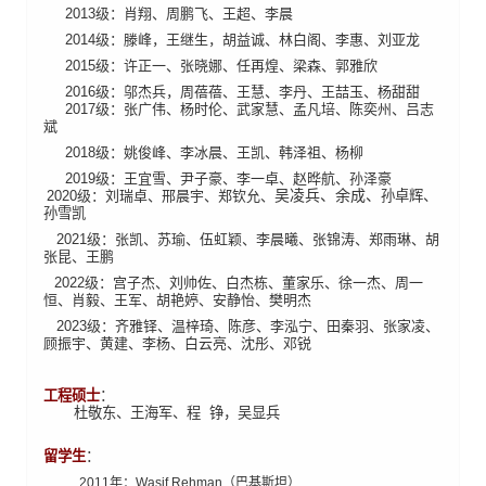
2013
级：肖翔、周鹏飞、王超、李晨
2014
级：滕峰，王继生，胡益诚、林白阁、李惠、刘亚龙
2015
级：许正一、张晓娜、任再煌、梁森、郭雅欣
2016
级：邬杰兵，周蓓蓓、王慧、李丹、王喆玉、杨甜甜
2017
级：张广伟、杨时伦、武家慧、孟凡培、陈奕州
、吕志
斌
2018
级：姚俊峰、李冰晨、王凯、韩泽祖、杨柳
2019
级：王宜雪、尹子豪、李一卓、赵晔航
、孙泽豪
吴凌兵、余成、
2020
级：
刘瑞卓、邢晨宇、郑钦允、
孙卓辉、
孙雪凯
2021
级：张凯、苏瑜、伍虹颖、李晨曦、张锦涛、郑雨琳、胡
张昆、王鹏
2022
级：宫子杰、刘帅佐、白杰栋、董家乐、徐一杰、周一
恒、肖毅、王军、胡艳婷、安静怡
、樊明杰
2023
级：齐雅铎、温梓琦、陈彦、李泓宁、田秦羽、张家凌、
顾振宇、黄建、李杨、白云亮、沈彤、邓锐
工程硕士
：
杜敬东、王海军、程
铮，吴显兵
留
学生
：
2011年：Wasif Rehman（巴基斯坦）