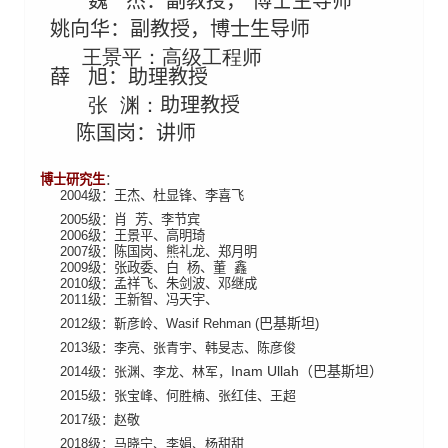
魏
杰：副教授，
博士生导师
姚向华：副教授，博士生导师
王景平：高级工程师
薛
旭：助理教授
张 渊
：
助理教授
陈国岗：讲师
博士研究生
：
2004
级：王杰、杜显锋、李喜飞
2005
级：肖
芳、李节宾
2006
级：王景平、高明琦
2007
级：陈国岗、熊礼龙、郑月明
2009
级：张政委、白
杨、董
鑫
2010
级：孟祥飞、朱剑波、邓继成
2011
级：王新智、冯天宇、
巴基斯坦
2012
级：靳彦岭、
Wasif Rehman (
)
2013
级：李亮、张青宇、韩旻志、陈彦俊
Inam Ullah（巴基斯坦）
2014
级：张渊、李龙、林军，
2015
级：张宝峰、何胜楠、张红佳、王超
2017
级：赵敬
2018
级：马晓宁、李娟、杨甜甜