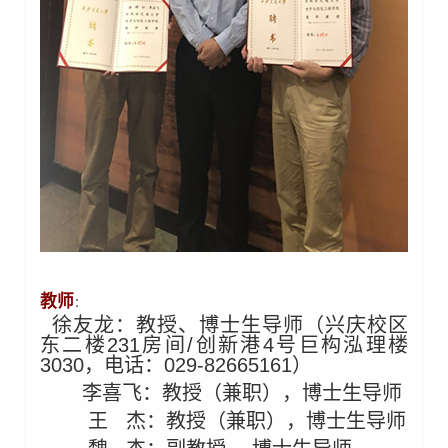
教师
：
徐友龙：教授、博士生导师（兴庆校区
东二楼
231
房间/创新港4号巨构泓理楼
3030，电话：
029-82665161
）
李喜飞：教授（兼职），博士生导师
王
杰：教授（兼职），博士生导师