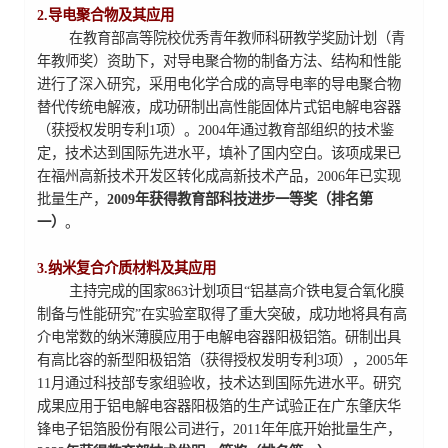
2.导电聚合物及其应用
在教育部高等院校优秀青年教师科研教学奖励计划（青
年教师奖）资助下，对导电聚合物的制备方法、结构和性能
进行了深入研究，采用电化学合成的高导电率的导电聚合物
替代传统电解液，成功研制出高性能固体片式铝电解电容器
（获授权发明专利1项）。2004年通过教育部组织的技术鉴
定，技术达到国际先进水平，填补了国内空白。该项成果已
在福州高新技术开发区转化成高新技术产品，2006年已实现
批量生产，
2009年获得教育部科技进步一等奖（排名第
一）
。
3.纳米复合介质材料及其应用
主持完成的国家863计划项目“铝基高介铁电复合氧化膜
制备与性能研究”在实验室取得了重大突破，成功地将具有高
介电常数的纳米薄膜应用于电解电容器阳极铝箔。研制出具
有高比容的新型阳极铝箔（获得授权发明专利3项），2005年
11月通过科技部专家组验收，技术达到国际先进水平。研究
成果应用于铝电解电容器阳极箔的生产试验正在广东肇庆华
锋电子铝箔股份有限公司进行，2011年年底开始批量生产，