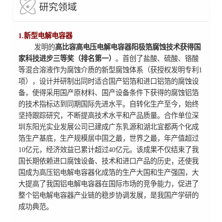
研究领域
1.新型电解电容器
发明的
高比容高电压电解电容器阳极箔腐蚀技术获得国
家科技进步三等奖（排名第一）
。首创了盐酸、硫酸、铬酸
等混合溶液作为腐蚀介质的新型腐蚀体系（获授权发明专利1
项），设计并研制出同时适合国产铝箔和进口铝箔的腐蚀设
备，使得采用国产原材料、国产设备条件下获得的腐蚀铝箔
的技术指标达到同期国际先进水平。自转化生产至今，始终
坚持跟踪研究，不断提高技术水平和产品质量。合作单位深
圳东阳光实业发展公司已建成广东乳源和湖北宜都两个化成
箔生产基底，生产规模居中国之最，世界之最，年产值超过
10亿元，经济效益已累计超过40亿元。该成果不仅结束了我
国长期依赖进口腐蚀设备、技术和进口产品的历史，还使我
国成为高压铝电解电容器化成箔的生产大国和生产强国，大
大提高了我国铝电解电容器在国际市场的竞争能力，促进了
整个铝电解电容器产业链的稳步协调发展，是我国产学研的
成功典范。