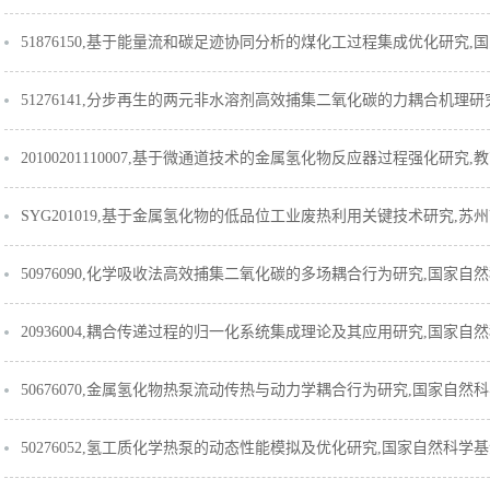
51876150,基于能量流和碳足迹协同分析的煤化工过程集成优化研究,国家
51276141,分步再生的两元非水溶剂高效捕集二氧化碳的力耦合机理研究,
20100201110007,基于微通道技术的金属氢化物反应器过程强化研究,教
SYG201019,基于金属氢化物的低品位工业废热利用关键技术研究,苏州市
50976090,化学吸收法高效捕集二氧化碳的多场耦合行为研究,国家自然科
20936004,耦合传递过程的归一化系统集成理论及其应用研究,国家自然科
50676070,金属氢化物热泵流动传热与动力学耦合行为研究,国家自然科学
50276052,氢工质化学热泵的动态性能模拟及优化研究,国家自然科学基金项