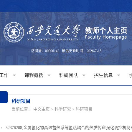
访问量：
00006142
最后更新时间：
2026
-
7
-
15
工作
课程概括
科研团队
招生信息
科研项目
当前位置：
中文主页
>
科学研究
>
科研项目
52376208,金属氢化物高温蓄热系统氢热耦合的热质传递强化调控机制研究,