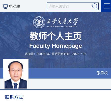
电脑端
个人主页
科学研究
教师个人主页
Faculty Homepage
教学工作
访问量：
00006132
最后更新时间：
2026
-
7
-
15
课程概括
科研团队
张早校
招生信息
学术交流
联系方式
发表论文