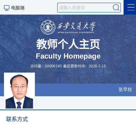
电脑端
个人主页
科学研究
教师个人主页
Faculty Homepage
教学工作
访问量：
00006145
最后更新时间：
2026
-
7
-
15
课程概括
科研团队
张早校
招生信息
学术交流
联系方式
发表论文