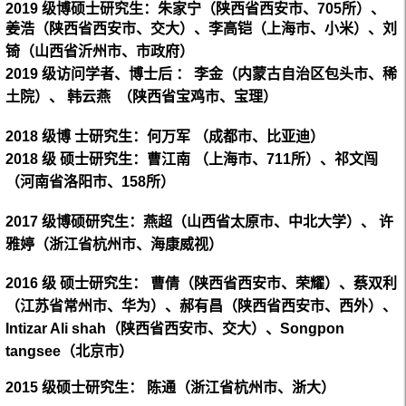
2019
级博
硕士研究生：朱家宁（陕西省西安市、705所）、
姜浩（陕西省西安市、交大）、李高铠（上海市、小米）、刘
锜（山西省沂州市、市政府）
2019
级访问学者、博士后
：
李金
（内蒙古自治区包头市、稀
土院）、
韩云燕
（陕西省宝鸡市、宝理）
2018
级博
士研究生：何万军
（成都市、比亚迪）
2018
级
硕士研究生：曹江南
（上海市、711所）、
祁文闯
（河南省洛阳市、158所）
2017
级博
硕研究生：
燕超（山西省太原市、中北大学）、
许
雅婷
（浙江省杭州市、海康威视）
2016
级
硕士研究生：
曹倩（陕西省西安市、荣耀）、蔡双利
（江苏省常州市、华为）
、郝有昌（
陕西省西安市、西外
）、
Intizar Ali shah（
陕西省西安市、交大
）
、
Songpon
tangsee（
北京市
）
2015
级硕士研究生：
陈通（浙江省杭州市、浙大）