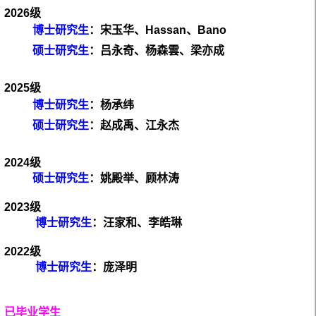
2026
级
博
士研究生
：
宋玉华、
Hassan、Bano
硕士研究生
：吕永奇、杨森雲、梁亦成
2025
级
博
士研究生
：
杨承纬
硕士研究生
：赵成禹、江永杰
2024
级
硕士研究生
：姚殿举、顾林涛
2023
级
博
士研究生
：
汪家和、李皓琳
2022
级
博
士研究生
：
庞泽明
已毕业学生