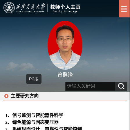
曾群锋
PC版
主要研究方向
1
、
信号监测与智能器件科学
2
、
绿色能源与固态变压器
3
、
系统界面设计、
可靠性与智能
控制