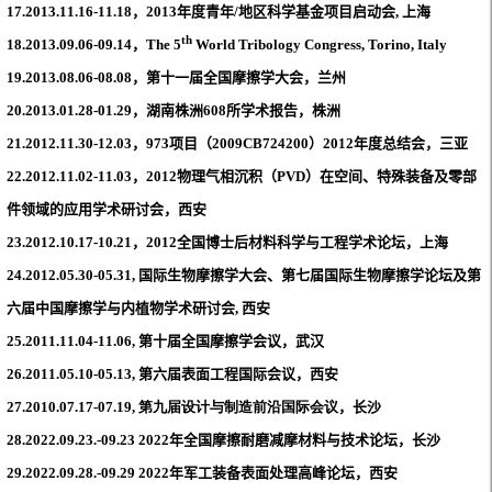
17.2013.11.16-11.18
，
2013
年度青年
/
地区科学基金项目启动会
,
上海
th
18.2013.09.06-09.14
，
The 5
World Tribology Congress, Torino, Italy
19.2013.08.06-08.08
，第十一届全国摩擦学大会，兰州
20.2013.01.28-01.29
，湖南株洲
608
所学术报告，株洲
21.2012.11.30-12.03
，
973
项目（
2009CB724200
）
2012
年度总结会，三亚
22.2012.11.02-11.03
，
2012
物理气相沉积（
PVD
）在空间、特殊装备及零部
件领域的应用学术研讨会，西安
23.2012.10.17-10.21
，
2012
全国博士后材料科学与工程学术论坛，上海
24.2012.05.30-05.31,
国际生物摩擦学大会、第七届国际生物摩擦学论坛及第
六届中国摩擦学与内植物学术研讨会
,
西安
25.2011.11.04-11.06,
第十届全国摩擦学会议，武汉
26.2011.05.10-05.13,
第六届表面工程国际会议，西安
27.2010.07.17-07.19,
第九届设计与制造前沿国际
会议
，长沙
28.2022.09.23.-09.23 2022年全国摩擦耐磨减摩材料与技术论坛，长沙
29.2022.09.28.-09.29 2022年军工装备表面处理高峰论坛，西安