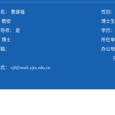
名： 曹建福
性别：
 教授
博士生
导师： 是
学历：
 博士
所在单
邮箱：
办公地
兴庆
方式：
cjf@mail.xjtu.edu.cn