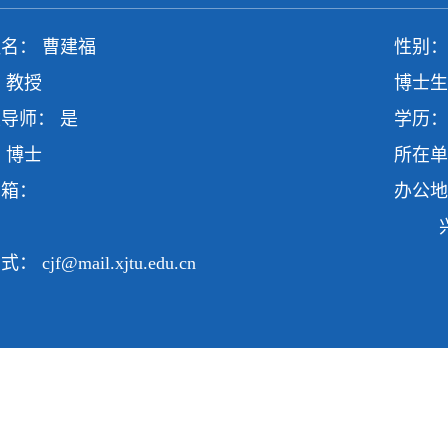
名： 曹建福
性别：
 教授
博士生
导师： 是
学历：
 博士
所在单
邮箱：
办公地
兴庆
方式：
cjf@mail.xjtu.edu.cn