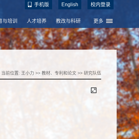
手机版
English
校内登录
育与培训
人才培养
教改与科研
更多
当前位置:
王小力
>>
教材、专利和论文
>>
研究队伍