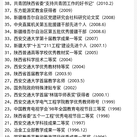
38，共青团陕西省委“支持共青团工作的好书记”（2010.2）
37，东方能源奖教金获得者（2009）
36，新疆维吾尔自治区党建研究会社科研究论文奖（2008）
35，中央直属机关第五批援疆干部先进个人（2008.6）
34，新疆维吾尔自治区第五批优秀援疆干部（2008.6）
33，西安交通大学第十届教学成果一等奖（2007）
32，新疆大学“十五”“211工程”建设先进个人（2007.1）
31，陕西普通高等学校优秀教材奖一等奖（2005）
30，陕西省科学技术二等奖（2004）
29，西安交通大学优秀教材特等奖（2004）
28，陕西省首届教学名师（2003.9）
27，西安交通大学首届教学名师（2003.5）
26，国务院政府特殊津贴专家（2002）
25，西安交通大学首届“林瑞华师表奖”获得者（2000.1）
24，西安交通大学电气工程学院教学优秀教师称号（1999）
23，中国教育电视学会`98年全国教育电视节目三等奖（1998）
22，陕西省委“五个一工程”优秀电视节目二等奖（1998）
21，西安交通大学科技成果二等奖（1997）
20，冶金工业部教学成果一等奖（1996.12）
19，国家教委高教司教改项目优秀成果一等奖（1996）