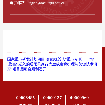
电子邮箱：
xglan@mail.xjtu.edu.cn
00006485
00000137
00000960