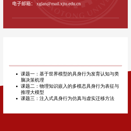
电子邮箱：
xglan@mail.xjtu.edu.cn