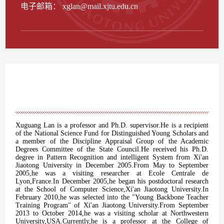
电子邮箱：
xglan@mail.xjtu.edu.cn